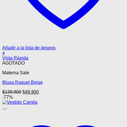
Añadir a la lista de deseos
+
Vista Rápida
AGOTADO
Materna Sale
Blusa Raquel Beige
El
El
$
139.900
$
49.900
precio
precio
-77%
original
actual
era:
es:
$139.900.
$49.900.