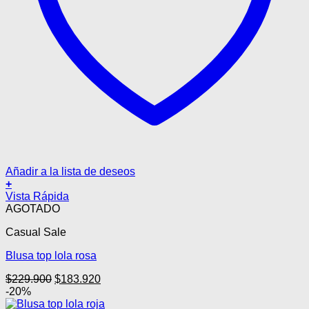
Añadir a la lista de deseos
+
Este
Vista Rápida
producto
AGOTADO
tiene
Casual Sale
múltiples
variantes.
Blusa top lola rosa
Las
opciones
El
El
$
229.900
$
183.920
se
precio
precio
-20%
pueden
original
actual
elegir