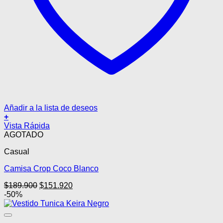
Añadir a la lista de deseos
+
Este
Vista Rápida
producto
AGOTADO
tiene
Casual
múltiples
variantes.
Camisa Crop Coco Blanco
Las
opciones
El
El
$
189.900
$
151.920
se
precio
precio
-50%
pueden
original
actual
elegir
era:
es:
en
$189.900.
$151.920.