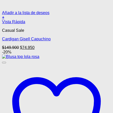
Añadir a la lista de deseos
+
Este
Vista Rápida
producto
Casual Sale
tiene
múltiples
Cardigan Gisell Capuchino
variantes.
Las
El
El
$
149.900
$
74.950
opciones
precio
precio
-20%
se
original
actual
pueden
era:
es:
elegir
$149.900.
$74.950.
en
la
página
de
producto