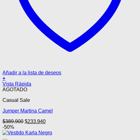
Añadir a la lista de deseos
+
Este
Vista Rápida
producto
AGOTADO
tiene
Casual Sale
múltiples
variantes.
Jumper Martina Camel
Las
opciones
El
El
$
389.900
$
233.940
se
precio
precio
-50%
pueden
original
actual
elegir
era:
es:
en