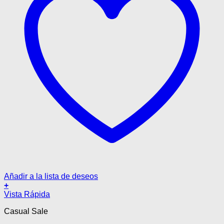
Añadir a la lista de deseos
+
Este
Vista Rápida
producto
Casual Sale
tiene
múltiples