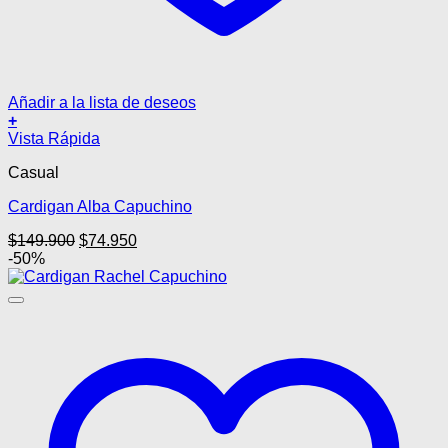
Añadir a la lista de deseos
+
Este
Vista Rápida
producto
Casual
tiene
múltiples
Cardigan Alba Capuchino
variantes.
Las
El
El
$
149.900
$
74.950
opciones
precio
precio
-50%
se
original
actual
pueden
era:
es:
elegir
$149.900.
$74.950.
en
la
página
de
producto