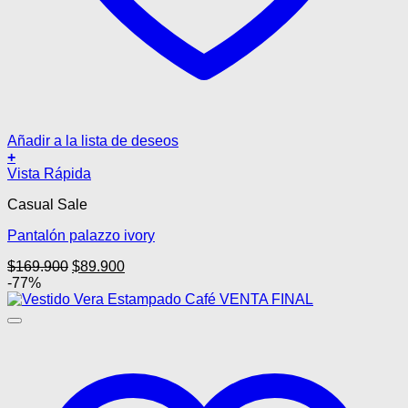
Añadir a la lista de deseos
+
Este
Vista Rápida
producto
Casual Sale
tiene
múltiples
Pantalón palazzo ivory
variantes.
Las
El
El
$
169.900
$
89.900
opciones
precio
precio
-77%
se
original
actual
pueden
era:
es:
elegir
$169.900.
$89.900.
en
la
página
de
producto