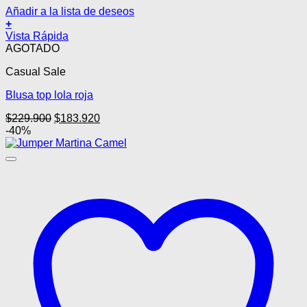
Añadir a la lista de deseos
+
Este
Vista Rápida
producto
AGOTADO
tiene
Casual Sale
múltiples
variantes.
Blusa top lola roja
Las
opciones
El
El
$
229.900
$
183.920
se
precio
precio
-40%
pueden
original
actual
elegir
era:
es:
en
$229.900.
$183.920.
la
página
de
producto