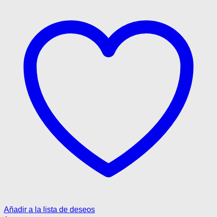
la
página
de
producto
Añadir a la lista de deseos