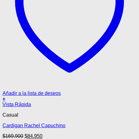
Añadir a la lista de deseos
+
Este
Vista Rápida
producto
Casual
tiene
múltiples
Cardigan Rachel Capuchino
variantes.
Las
El
El
$
169.900
$
84.950
opciones