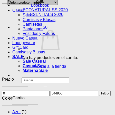
Sale
Lookbook
ECONATURAL SS 2020
Casual
ESSENTIALS 2020
Sets
Camisas y Blusas
Camisetas
$
0
Pantalones
Vestidos y Faldas
Nuevo Casual
Loungewear
Gift Card
Camisas y Blusas
SALE
No hay productos en el carrito.
Sale Casual
Casual Sale
Volver a la tienda
Materna Sale
Precio
Buscar
por:
Precio
Precio
Filtro
mínimo
máximo
Carrito
Color
Azul
(1)