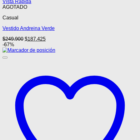
Vista Rápida
AGOTADO
Casual
Vestido Andreina Verde
El
El
$
249.900
$
187.425
precio
precio
-67%
original
actual
era:
es:
$249.900.
$187.425.