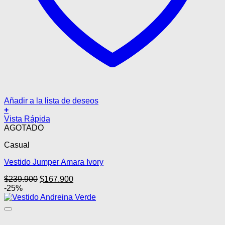
Añadir a la lista de deseos
+
Vista Rápida
AGOTADO
Casual
Vestido Jumper Amara Ivory
El
El
$
239.900
$
167.900
precio
precio
-25%
original
actual
era:
es:
$239.900.
$167.900.