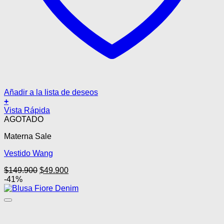
Añadir a la lista de deseos
+
Vista Rápida
AGOTADO
Materna Sale
Vestido Wang
El
El
$
149.900
$
49.900
precio
precio
-41%
original
actual
era:
es:
$149.900.
$49.900.