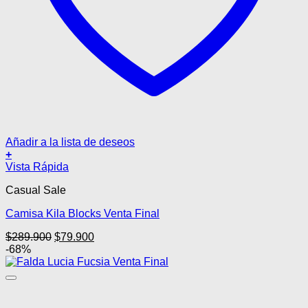
Añadir a la lista de deseos
+
Este
Vista Rápida
producto
Casual Sale
tiene
múltiples
Camisa Kila Blocks Venta Final
variantes.
Las
El
El
$
289.900
$
79.900
opciones
precio
precio
-68%
se
original
actual
pueden
era:
es:
elegir
$289.900.
$79.900.
en
la