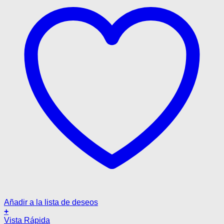
página
de
producto
Añadir a la lista de deseos
+
Este
Vista Rápida