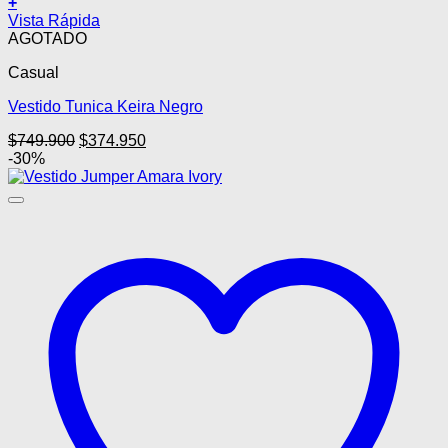
+
Vista Rápida
AGOTADO
Casual
Vestido Tunica Keira Negro
El
El
$
749.900
$
374.950
precio
precio
-30%
original
actual
era:
es:
$749.900.
$374.950.