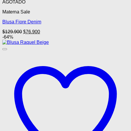
AGOTADO
Materna Sale
Blusa Fiore Denim
El
El
$
129.900
$
76.900
precio
precio
-64%
original
actual
era:
es:
$129.900.
$76.900.