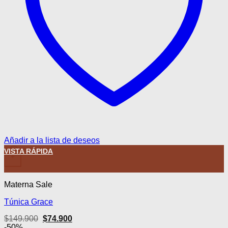
Añadir a la lista de deseos
VISTA RÁPIDA
+
Materna Sale
Túnica Grace
El
El
$
149.900
$
74.900
precio
precio
-50%