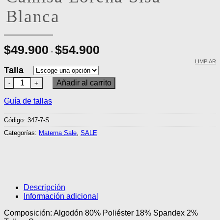
Blanca
$
49.900
$
54.900
Rango
-
de
precios:
LIMPIAR
Talla
desde
$49.900
Camisa Lorena Sisa Blanca cantidad
Añadir al carrito
hasta
$54.900
Guía de tallas
Código:
347-7-S
Categorías:
Materna Sale
,
SALE
Descripción
Información adicional
Composición: Algodón 80% Poliéster 18% Spandex 2%