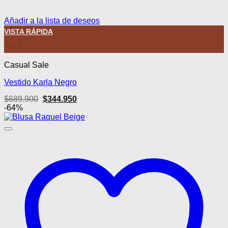
Añadir a la lista de deseos
Este producto tiene múltiples variantes. Las opciones se pued
VISTA RÁPIDA
+
Casual Sale
Vestido Karla Negro
El
El
$
689.900
$
344.950
precio
precio
-64%
original
actual
era:
es:
$689.900.
$344.950.