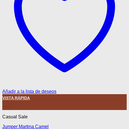
Añadir a la lista de deseos
Este producto tiene múltiples variantes. Las opciones se pued
VISTA RÁPIDA
+
Casual Sale
Jumper Martina Camel