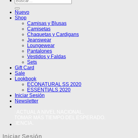
por:
Nuevo
Shop
Camisas y Blusas
Camisetas
Chaquetas y Cardigans
Jeanswear
Loungewear
Pantalones
Vestidos y Faldas
Sets
Gift Card
Sale
Lookbook
ECONATURAL SS 2020
ESSENTIALS 2020
Iniciar Sesión
Newsletter
N ACTUAL A NIVEL NACIONAL,
 TOMAR MÁS TIEMPO DEL ESPERADO.
IENCIA.
Iniciar Sesión