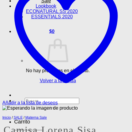
Sale
Lookbook
ECONATURAL SS 2020
ESSENTIALS 2020
$
0
No hay productos en el carrito.
Volver a la tienda
Buscar
Añadir a la lista de deseos
por:
Inicio
/
SALE
/
Materna Sale
Carrito
Camisa Lorena Sisa