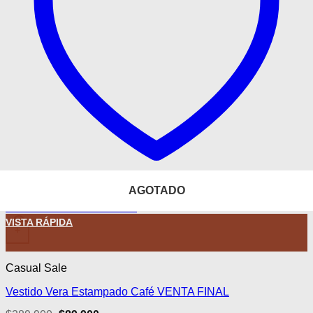
AGOTADO
AGOTADO
AGOTADO
AGOTADO
AGOTADO
AGOTADO
Añadir a la lista de deseos
Este producto tiene múltiples variantes. Las opciones se pued
VISTA RÁPIDA
+
Casual Sale
Vestido Vera Estampado Café VENTA FINAL