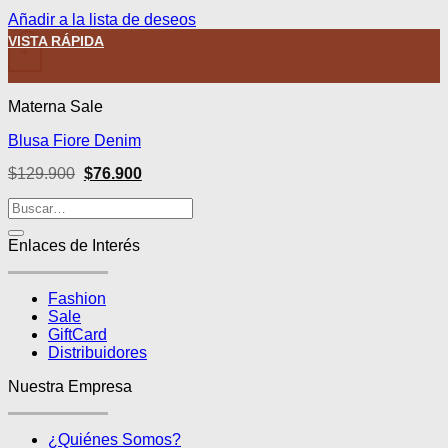
Añadir a la lista de deseos
VISTA RÁPIDA
+
Materna Sale
Blusa Fiore Denim
El
El
$
129.900
$
76.900
precio
precio
original
actual
era:
es:
$129.900.
$76.900.
Enlaces de Interés
Fashion
Sale
GiftCard
Distribuidores
Nuestra Empresa
¿Quiénes Somos?