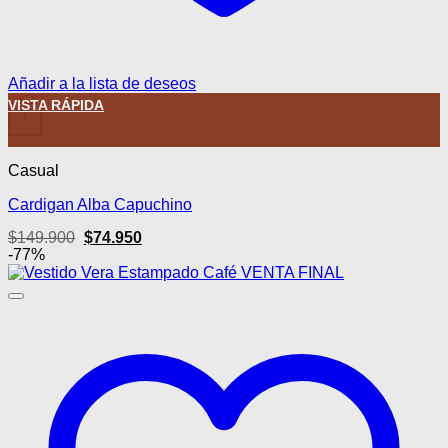
Añadir a la lista de deseos
Este producto tiene múltiples variantes. Las opciones se pued
VISTA RÁPIDA
+
Casual
Cardigan Alba Capuchino
El
El
$
149.900
$
74.950
precio
precio
-77%
original
actual
era:
es:
$149.900.
$74.950.