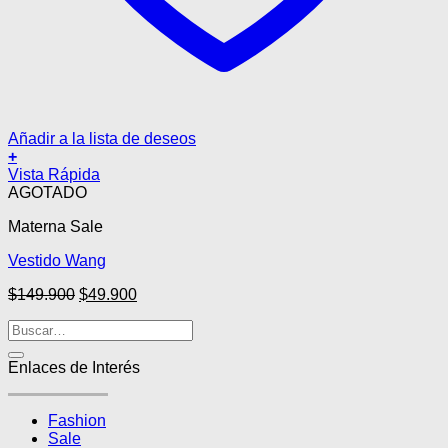
Añadir a la lista de deseos
+
Vista Rápida
AGOTADO
Materna Sale
Vestido Wang
El
El
$
149.900
$
49.900
precio
precio
original
actual
era:
es:
$149.900.
$49.900.
Enlaces de Interés
Fashion
Sale