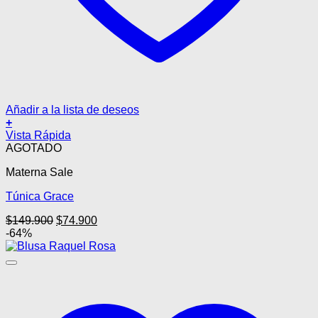
Añadir a la lista de deseos
+
Vista Rápida
AGOTADO
Materna Sale
Túnica Grace
El
El
$
149.900
$
74.900
precio
precio
-64%
original
actual
era:
es:
$149.900.
$74.900.