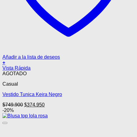
Añadir a la lista de deseos
+
Vista Rápida
AGOTADO
Casual
Vestido Tunica Keira Negro
El
El
$
749.900
$
374.950
precio
precio
-20%
original
actual
era:
es:
$749.900.
$374.950.