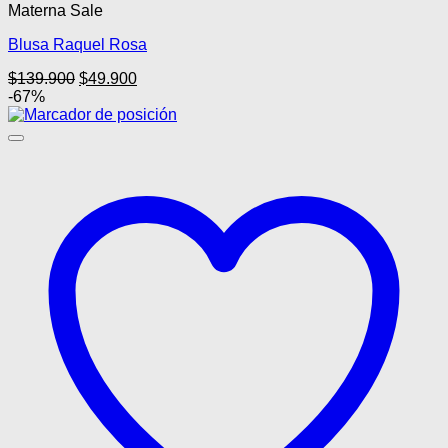
Materna Sale
Blusa Raquel Rosa
El
El
$
139.900
$
49.900
precio
precio
-67%
original
actual
era:
es:
$139.900.
$49.900.