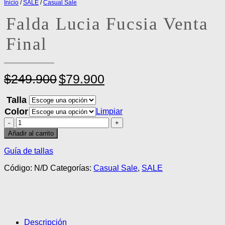
Inicio
/
SALE
/
Casual Sale
Falda Lucia Fucsia Venta
Final
El
El
$
249.900
$
79.900
precio
precio
original
actual
Talla
era:
es:
Color
Limpiar
$249.900.
$79.900.
Falda
Lucia
Añadir al carrito
Fucsia
Venta
Guía de tallas
Final
cantidad
Código:
N/D
Categorías:
Casual Sale
,
SALE
Descripción