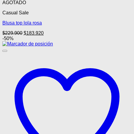
producto
AGOTADO
tiene
Casual Sale
múltiples
variantes.
Blusa top lola rosa
Las
opciones
El
El
$
229.900
$
183.920
se
precio
precio
-50%
pueden
original
actual
elegir
era:
es:
en
$229.900.
$183.920.
la
página
de
producto