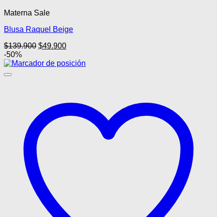
Materna Sale
Blusa Raquel Beige
El
El
$
139.900
$
49.900
precio
precio
-50%
original
actual
era:
es:
$139.900.
$49.900.