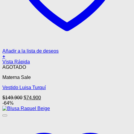
Añadir a la lista de deseos
+
Vista Rápida
AGOTADO
Materna Sale
Vestido Luisa Turquí
El
El
$
149.900
$
74.900
precio
precio
-64%
original
actual
era:
es:
$149.900.
$74.900.