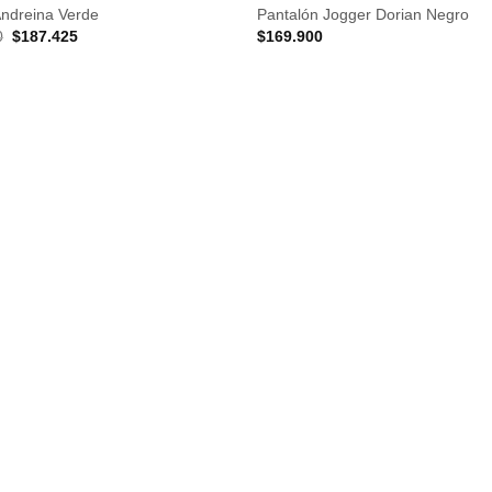
Andreina Verde
Pantalón Jogger Dorian Negro
El
El
0
$
187.425
$
169.900
Añadir
precio
precio
a la
original
actual
lista de
era:
es:
deseos
$249.900.
$187.425.