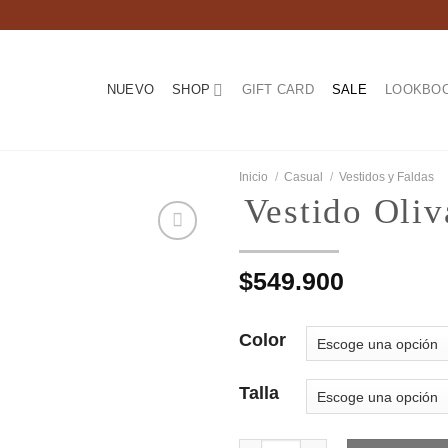
NUEVO
SHOP
GIFT CARD
SALE
LOOKBO
Inicio
/
Casual
/
Vestidos y Faldas
Vestido Oli
$
549.900
Añadir
a la
lista de
Color
deseos
Talla