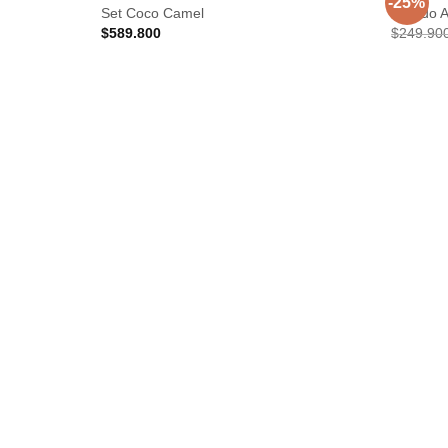
-25%
Set Coco Camel
Vestido 
$
589.800
$
249.90
Añadir
a la
lista de
deseos