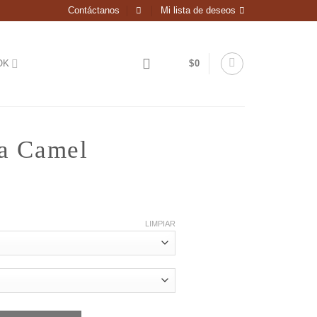
Contáctanos
Mi lista de deseos
OK
$
0
va Camel
LIMPIAR