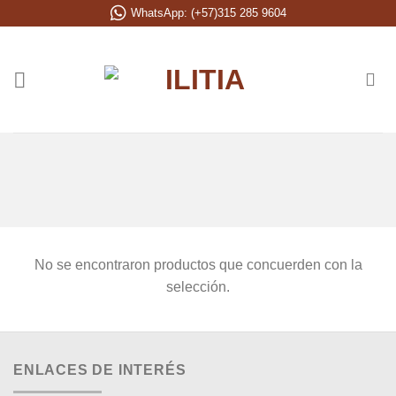
Saltar
WhatsApp: (+57)315 285 9604
al
contenido
No se encontraron productos que concuerden con la
selección.
ENLACES DE INTERÉS